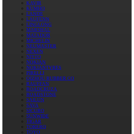
KAVIR
KUMHO
LANDE
LAUFENN
LINGLONG
MARSHAL
MATADOR
MICHELIN
NEUMASTER
NEXEN
NITTO
NOKIAN
NOKIANTYRES
PIRELLI
QIZHOU RUBBER CO
RAUFFAN
ROADCRUZA
ROADSTONE
SAILUN
SAVA
SICURO
SUNWIDE
TIGAR
TORERO
TOYO