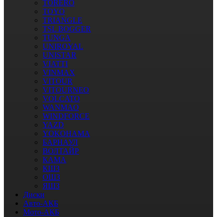
TORERO
TOYO
TRIANGLE
TSL BOGGER
TUNGA
UNIROYAL
UNISTAR
VIATTI
VINMAX
VITOUR
VITOURNEO
VOLCATO
WANMAO
WINDFORCE
YAZD
YOKOHAMA
БАРНАУЛ
ВОЛТАЙР
КАМА
КШЗ
ОШЗ
ЯШЗ
Диски
Авто-АКБ
Мото-АКБ