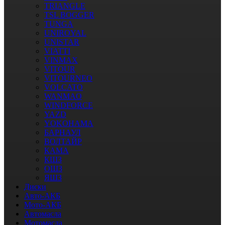
TRIANGLE
TSL BOGGER
TUNGA
UNIROYAL
UNISTAR
VIATTI
VINMAX
VITOUR
VITOURNEO
VOLCATO
WANMAO
WINDFORCE
YAZD
YOKOHAMA
БАРНАУЛ
ВОЛТАЙР
КАМА
КШЗ
ОШЗ
ЯШЗ
Диски
Авто-АКБ
Мото-АКБ
Автомасла
Мотомасла