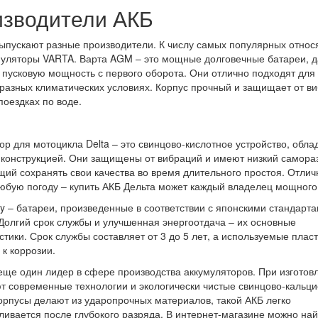
зводители АКБ
ыпускают разные производители. К числу самых популярных относ
муляторы VARTA. Варта AGM – это мощные долговечные батареи,
пусковую мощность с первого оборота. Они отлично подходят для
 разных климатических условиях. Корпус прочный и защищает от в
поездках по воде.
ор для мотоцикла Delta – это свинцово-кислотное устройство, обл
конструкцией. Они защищены от вибраций и имеют низкий самора
ий сохранять свои качества во время длительного простоя. Отли
любую погоду – купить АКБ Дельта может каждый владелец мощного
y – батареи, произведенные в соответствии с японскими стандарт
 Долгий срок службы и улучшенная энергоотдача – их основные
стики. Срок службы составляет от 3 до 5 лет, а используемые плас
 к коррозии.
ще один лидер в сфере производства аккумуляторов. При изготов
т современные технологии и экологически чистые свинцово-кальц
орпусы делают из ударопрочных материалов, такой АКБ легко
ливается после глубокого разряда. В интернет-магазине можно най