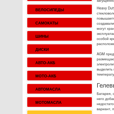
загущенно
Heavy Dut
ВЕЛОСИПЕДЫ
стекловол
повышаетс
создавали
САМОКАТЫ
могут хра
эксплуата
ШИНЫ
особой кр
расположе
ДИСКИ
AGM преду
размещаю
АВТО-АКБ
электроли
выделить 
температу
МОТО-АКБ
Гелев
АВТОМАСЛА
Батарея, 
него доба
МОТОМАСЛА
недостато
вариант, 