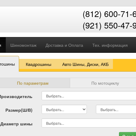
(812) 600-71-
(921) 550-47-
и
Шиномонтаж
Доставка и Оплата
Тех. информация
тошины
Квадрошины
Авто Шины, Диски, АКБ
По параметрам
По мотоциклу
Производитель
Размер(Ш/В)
Диаметр шины