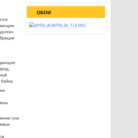
ОБОИ
ятся
 дающие
 долгих
ибрации
адающее
зряд,
чный
 байка.
ами
тины
лении они
иевые
ти