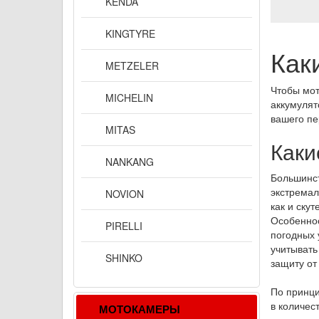
KENDA
KINGTYRE
Как
METZELER
Чтобы мот
MICHELIN
аккумулят
вашего пе
MITAS
Каки
NANKANG
Большинст
экстремал
NOVION
как и ску
Особеннос
PIRELLI
погодных 
учитывать
SHINKO
защиту от
По принци
в количес
МОТОКАМЕРЫ