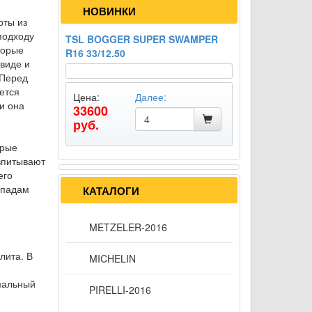
НОВИНКИ
рты из
подходу
TSL BOGGER SUPER SWAMPER
торые
R16 33/12.50
виде и
 Перед
ется
Цена:
Далее:
и она
33600
руб.
орые
впитывают
его
епадам
КАТАЛОГИ
METZELER-2016
лита. В
MICHELIN
й
имальный
PIRELLI-2016