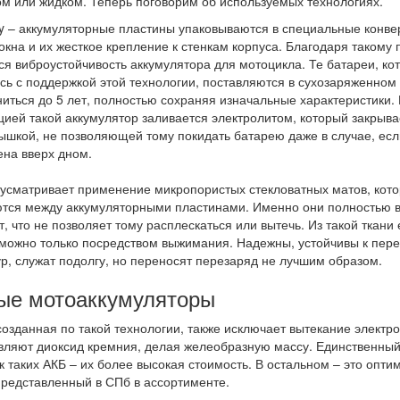
м или жидком. Теперь поговорим об используемых технологиях.
y – аккумуляторные пластины упаковываются в специальные конве
окна и их жесткое крепление к стенкам корпуса. Благодаря такому 
я виброустойчивость аккумулятора для мотоцикла. Те батареи, ко
сь с поддержкой этой технологии, поставляются в сухозаряженном 
ниться до 5 лет, полностью сохраняя изначальные характеристики.
цией такой аккумулятор заливается электролитом, который закрыва
ышкой, не позволяющей тому покидать батарею даже в случае, есл
на вверх дном.
сматривает применение микропористых стекловатных матов, кот
тся между аккумуляторными пластинами. Именно они полностью 
т, что не позволяет тому расплескаться или вытечь. Из такой ткани 
можно только посредством выжимания. Надежны, устойчивы к пер
р, служат подолгу, но переносят перезаряд не лучшим образом.
ые мотоаккумуляторы
созданная по такой технологии, также исключает вытекание электро
вляют диоксид кремния, делая желеобразную массу. Единственны
к таких АКБ – их более высокая стоимость. В остальном – это опт
представленный в СПб в ассортименте.