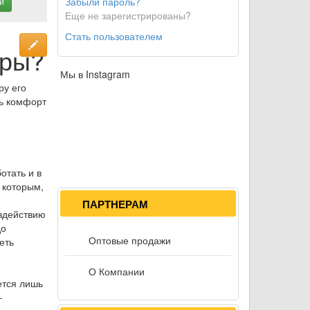
Забыли пароль?
и
Еще не зарегистрированы?
Стать пользователем
оры?
Мы в Instagram
ру его
ть комфорт
отать и в
 которым,
ПАРТНЕРАМ
оздействию
до
Оптовые продажи
еть
О Компании
ется лишь
–