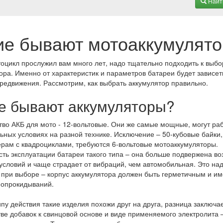
Найт
ие бывают мотоаккумулят
оцикл прослужил вам много лет, надо тщательно подходить к выбо
ора. Именно от характеристик и параметров батареи будет зависе
редвижения. Рассмотрим, как выбрать аккумулятор правильно.
е бывают аккумуляторы?
во АКБ для мото - 12-вольтовые. Они же самые мощные, могут раб
ьных условиях на разной технике. Исключение – 50-кубовые байки,
терам с квадроциклами, требуются 6-вольтовые мотоаккумуляторы.
ть эксплуатации батареи такого типа – она больше подвержена в
условий и чаще страдает от вибраций, чем автомобильная. Это на
 при выборе – корпус аккумулятора должен быть герметичным и им
 опрокидываний.
пу действия такие изделия похожи друг на друга, разница заключа
тве добавок к свинцовой основе и виде применяемого электролита 