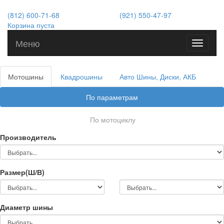
(812) 600-71-68
(921) 550-47-97
Корзина пуста
Меню
Toggle
navigati
Мотошины
Квадрошины
Авто Шины, Диски, АКБ
По параметрам
По мотоциклу
Производитель
Размер(Ш/В)
Диаметр шины