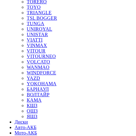
TORERO
TOYO
TRIANGLE
TSL BOGGER
TUNGA
UNIROYAL
UNISTAR
VIATTI
VINMAX
VITOUR
VITOURNEO
VOLCATO
WANMAO
WINDFORCE
YAZD
YOKOHAMA
БАРНАУЛ
ВОЛТАЙР
КАМА
КШЗ
ОШЗ
ЯШЗ
Диски
Авто-АКБ
Мото-АКБ