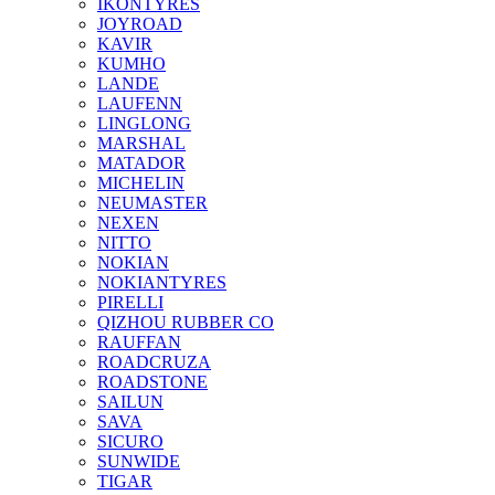
IKONTYRES
JOYROAD
KAVIR
KUMHO
LANDE
LAUFENN
LINGLONG
MARSHAL
MATADOR
MICHELIN
NEUMASTER
NEXEN
NITTO
NOKIAN
NOKIANTYRES
PIRELLI
QIZHOU RUBBER CO
RAUFFAN
ROADCRUZA
ROADSTONE
SAILUN
SAVA
SICURO
SUNWIDE
TIGAR