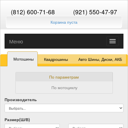
(812) 600-71-68
(921) 550-47-97
Корзина пуста
Меню
Toggle
navigati
Мотошины
Квадрошины
Авто Шины, Диски, АКБ
По параметрам
По мотоциклу
Производитель
Размер(Ш/В)