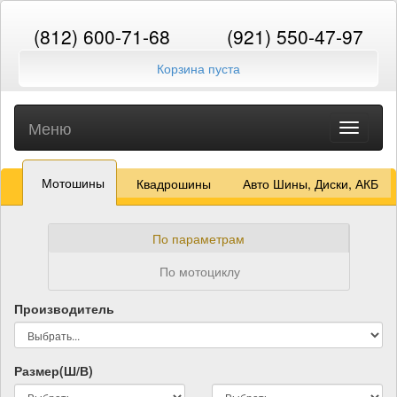
(812) 600-71-68
(921) 550-47-97
Корзина пуста
Меню
Toggle
navigati
Мотошины
Квадрошины
Авто Шины, Диски, АКБ
По параметрам
По мотоциклу
Производитель
Размер(Ш/В)