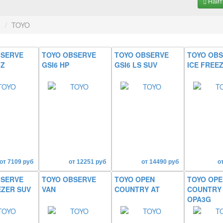
Найт
я
TOYO
BSERVE
TOYO OBSERVE
TOYO OBSERVE
TOYO OB
IZ
GSI6 HP
GSI6 LS SUV
ICE FREE
от 7109 руб
от 12251 руб
от 14490 руб
о
BSERVE
TOYO OBSERVE
TOYO OPEN
TOYO OPE
EZER SUV
VAN
COUNTRY AT
COUNTRY A
OPA3G