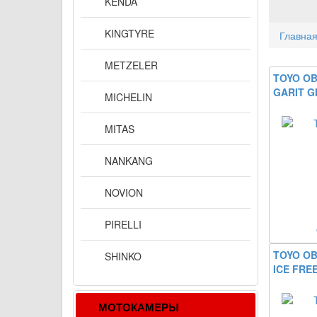
KENDA
KINGTYRE
Главна
METZELER
TOYO O
GARIT G
MICHELIN
MITAS
NANKANG
NOVION
PIRELLI
TOYO O
SHINKO
ICE FRE
МОТОКАМЕРЫ