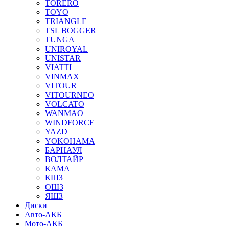
TORERO
TOYO
TRIANGLE
TSL BOGGER
TUNGA
UNIROYAL
UNISTAR
VIATTI
VINMAX
VITOUR
VITOURNEO
VOLCATO
WANMAO
WINDFORCE
YAZD
YOKOHAMA
БАРНАУЛ
ВОЛТАЙР
КАМА
КШЗ
ОШЗ
ЯШЗ
Диски
Авто-АКБ
Мото-АКБ