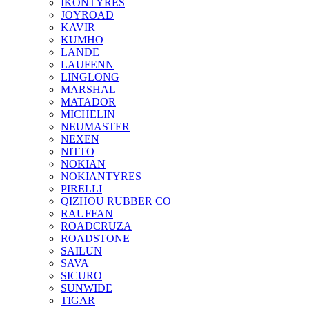
IKONTYRES
JOYROAD
KAVIR
KUMHO
LANDE
LAUFENN
LINGLONG
MARSHAL
MATADOR
MICHELIN
NEUMASTER
NEXEN
NITTO
NOKIAN
NOKIANTYRES
PIRELLI
QIZHOU RUBBER CO
RAUFFAN
ROADCRUZA
ROADSTONE
SAILUN
SAVA
SICURO
SUNWIDE
TIGAR