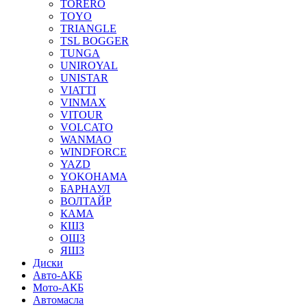
TORERO
TOYO
TRIANGLE
TSL BOGGER
TUNGA
UNIROYAL
UNISTAR
VIATTI
VINMAX
VITOUR
VOLCATO
WANMAO
WINDFORCE
YAZD
YOKOHAMA
БАРНАУЛ
ВОЛТАЙР
КАМА
КШЗ
ОШЗ
ЯШЗ
Диски
Авто-АКБ
Мото-АКБ
Автомасла