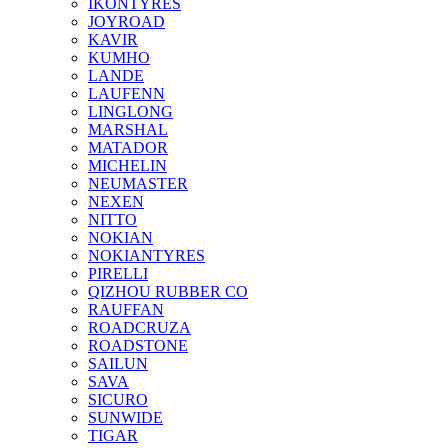
IKONTYRES
JOYROAD
KAVIR
KUMHO
LANDE
LAUFENN
LINGLONG
MARSHAL
MATADOR
MICHELIN
NEUMASTER
NEXEN
NITTO
NOKIAN
NOKIANTYRES
PIRELLI
QIZHOU RUBBER CO
RAUFFAN
ROADCRUZA
ROADSTONE
SAILUN
SAVA
SICURO
SUNWIDE
TIGAR