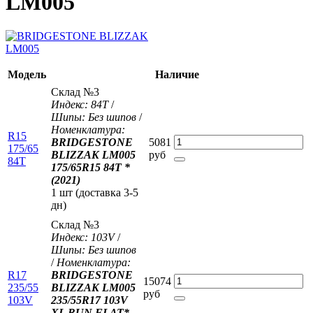
LM005
Модель
Наличие
Склад №3
Индекс: 84T
/
Шипы: Без шипов
/
Номенклатура:
R15
BRIDGESTONE
5081
175/65
BLIZZAK LM005
руб
84T
175/65R15 84T *
(2021)
1 шт (доставка 3-5
дн)
Склад №3
Индекс: 103V
/
Шипы: Без шипов
/
Номенклатура:
R17
BRIDGESTONE
15074
235/55
BLIZZAK LM005
руб
103V
235/55R17 103V
XL RUN FLAT*