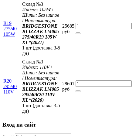
Склад №3
Индекс: 105W
/
Шипы: Без шипов
/
Номенклатура:
R19
BRIDGESTONE
25685
275/40
BLIZZAK LM005
руб
105W
275/40R19 105W
XL*(2021)
1 шт (доставка 3-5
дн)
Склад №3
Индекс: 110V
/
Шипы: Без шипов
/
Номенклатура:
R20
BRIDGESTONE
28601
295/40
BLIZZAK LM005
руб
110V
295/40R20 110V
XL*(2020)
1 шт (доставка 3-5
дн)
Вход на сайт