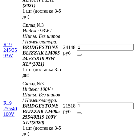
(2021)
1 шт (доставка 3-5
дн)
Склад №3
Индекс: 93W
/
Шипы: Без шипов
/
Номенклатура:
R19
BRIDGESTONE
24148
245/35
BLIZZAK LM005
руб
93W
245/35R19 93W
XL*(2021)
1 шт (доставка 3-5
дн)
Склад №3
Индекс: 100V
/
Шипы: Без шипов
/
Номенклатура:
R19
BRIDGESTONE
21518
255/40
BLIZZAK LM005
руб
100V
255/40R19 100V
XL*(2020)
1 шт (доставка 3-5
дн)