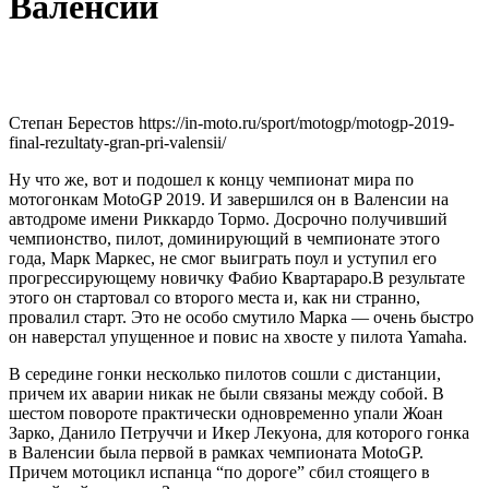
Валенсии
Степан Берестов https://in-moto.ru/sport/motogp/motogp-2019-
final-rezultaty-gran-pri-valensii/
Ну что же, вот и подошел к концу чемпионат мира по
мотогонкам MotoGP 2019. И завершился он в Валенсии на
автодроме имени Риккардо Тормо. Досрочно получивший
чемпионство, пилот, доминирующий в чемпионате этого
года, Марк Маркес, не смог выиграть поул и уступил его
прогрессирующему новичку Фабио Квартараро.
В результате
этого он стартовал со второго места и, как ни странно,
провалил старт. Это не особо смутило Марка — очень быстро
он наверстал упущенное и повис на хвосте у пилота Yamaha.
В середине гонки несколько пилотов сошли с дистанции,
причем их аварии никак не были связаны между собой. В
шестом повороте практически одновременно упали Жоан
Зарко, Данило Петруччи и Икер Лекуона, для которого гонка
в Валенсии была первой в рамках чемпионата MotoGP.
Причем мотоцикл испанца “по дороге” сбил стоящего в