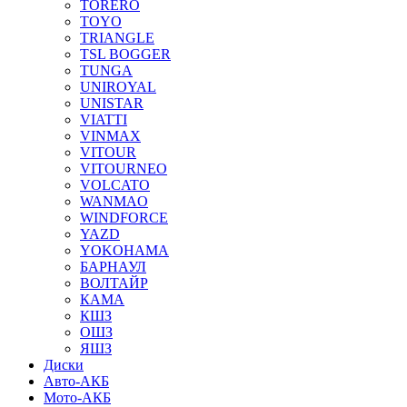
TORERO
TOYO
TRIANGLE
TSL BOGGER
TUNGA
UNIROYAL
UNISTAR
VIATTI
VINMAX
VITOUR
VITOURNEO
VOLCATO
WANMAO
WINDFORCE
YAZD
YOKOHAMA
БАРНАУЛ
ВОЛТАЙР
КАМА
КШЗ
ОШЗ
ЯШЗ
Диски
Авто-АКБ
Мото-АКБ