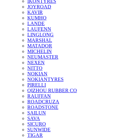
IKONTYRES
JOYROAD
KAVIR
KUMHO
LANDE
LAUFENN
LINGLONG
MARSHAL
MATADOR
MICHELIN
NEUMASTER
NEXEN
NITTO
NOKIAN
NOKIANTYRES
PIRELLI
QIZHOU RUBBER CO
RAUFFAN
ROADCRUZA
ROADSTONE
SAILUN
SAVA
SICURO
SUNWIDE
TIGAR