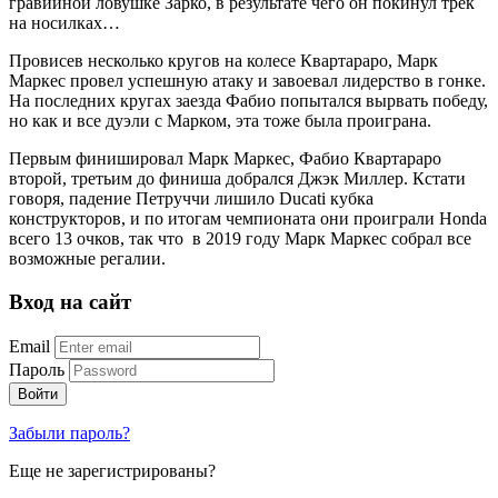
гравийной ловушке Зарко, в результате чего он покинул трек
на носилках…
Провисев несколько кругов на колесе Квартараро, Марк
Маркес провел успешную атаку и завоевал лидерство в гонке.
На последних кругах заезда Фабио попытался вырвать победу,
но как и все дуэли с Марком, эта тоже была проиграна.
Первым финишировал Марк Маркес, Фабио Квартараро
второй, третьим до финиша добрался Джэк Миллер. Кстати
говоря, падение Петруччи лишило Ducati кубка
конструкторов, и по итогам чемпионата они проиграли Honda
всего 13 очков, так что в 2019 году Марк Маркес собрал все
возможные регалии.
Вход на сайт
Email
Пароль
Войти
Забыли пароль?
Еще не зарегистрированы?