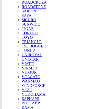
ROADCRUZA
ROADSTONE
SAILUN
SAVA
SICURO
SUNWIDE
TIGAR
TORERO
TOYO
TRIANGLE
TSL BOGGER
TUNGA
UNIROYAL
UNISTAR
VIATTI
VINMAX
VITOUR
VOLCATO
WANMAO
WINDFORCE
YAZD
YOKOHAMA
БАРНАУЛ
ВОЛТАЙР
КАМА