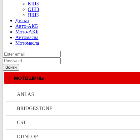
КШЗ
ОШЗ
ЯШЗ
Диски
Авто-АКБ
Мото-АКБ
Автомасла
Мотомасла
Войти
МОТОШИНЫ
ANLAS
BRIDGESTONE
CST
DUNLOP