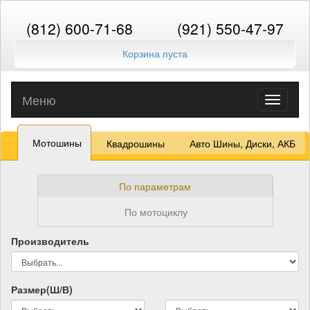
(812) 600-71-68
(921) 550-47-97
Корзина пуста
Меню
Toggle
navigati
Мотошины
Квадрошины
Авто Шины, Диски, АКБ
По параметрам
По мотоциклу
Производитель
Размер(Ш/В)