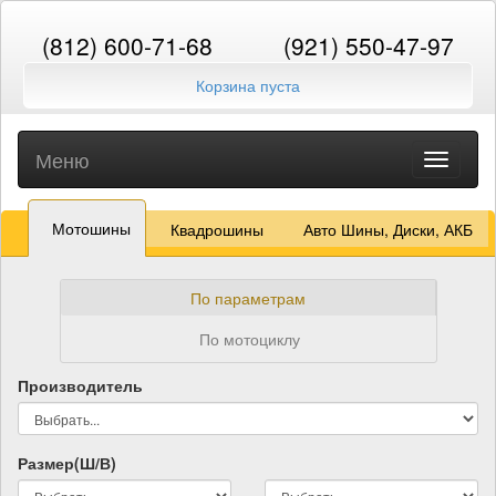
(812) 600-71-68
(921) 550-47-97
Корзина пуста
Меню
Toggle
navigati
Мотошины
Квадрошины
Авто Шины, Диски, АКБ
По параметрам
По мотоциклу
Производитель
Размер(Ш/В)