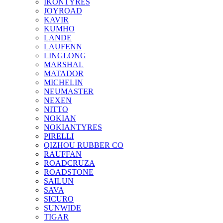
IKONTYRES
JOYROAD
KAVIR
KUMHO
LANDE
LAUFENN
LINGLONG
MARSHAL
MATADOR
MICHELIN
NEUMASTER
NEXEN
NITTO
NOKIAN
NOKIANTYRES
PIRELLI
QIZHOU RUBBER CO
RAUFFAN
ROADCRUZA
ROADSTONE
SAILUN
SAVA
SICURO
SUNWIDE
TIGAR