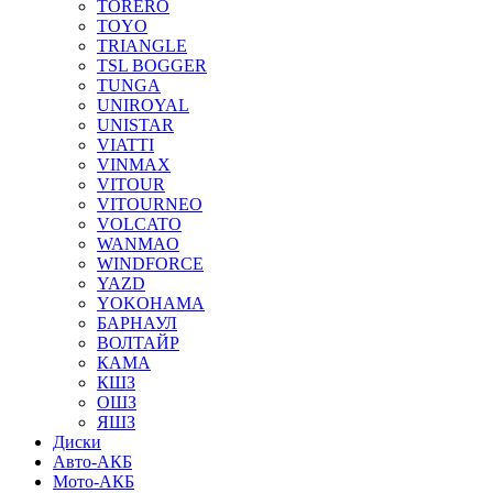
TORERO
TOYO
TRIANGLE
TSL BOGGER
TUNGA
UNIROYAL
UNISTAR
VIATTI
VINMAX
VITOUR
VITOURNEO
VOLCATO
WANMAO
WINDFORCE
YAZD
YOKOHAMA
БАРНАУЛ
ВОЛТАЙР
КАМА
КШЗ
ОШЗ
ЯШЗ
Диски
Авто-АКБ
Мото-АКБ