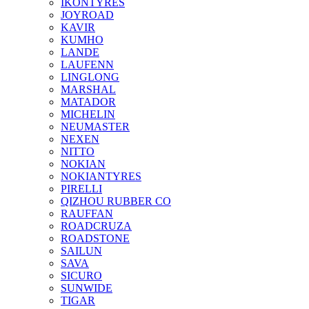
IKONTYRES
JOYROAD
KAVIR
KUMHO
LANDE
LAUFENN
LINGLONG
MARSHAL
MATADOR
MICHELIN
NEUMASTER
NEXEN
NITTO
NOKIAN
NOKIANTYRES
PIRELLI
QIZHOU RUBBER CO
RAUFFAN
ROADCRUZA
ROADSTONE
SAILUN
SAVA
SICURO
SUNWIDE
TIGAR