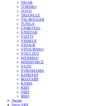
TIGAR
TORERO
TOYO
TRIANGLE
TSL BOGGER
TUNGA
UNIROYAL
UNISTAR
VIATTI
VINMAX
VITOUR
VITOURNEO
VOLCATO
WANMAO
WINDFORCE
YAZD
YOKOHAMA
БАРНАУЛ
ВОЛТАЙР
КАМА
КШЗ
ОШЗ
ЯШЗ
Диски
Авто-АКБ