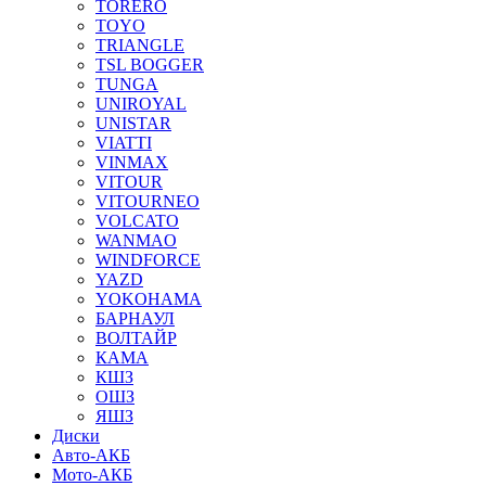
TORERO
TOYO
TRIANGLE
TSL BOGGER
TUNGA
UNIROYAL
UNISTAR
VIATTI
VINMAX
VITOUR
VITOURNEO
VOLCATO
WANMAO
WINDFORCE
YAZD
YOKOHAMA
БАРНАУЛ
ВОЛТАЙР
КАМА
КШЗ
ОШЗ
ЯШЗ
Диски
Авто-АКБ
Мото-АКБ