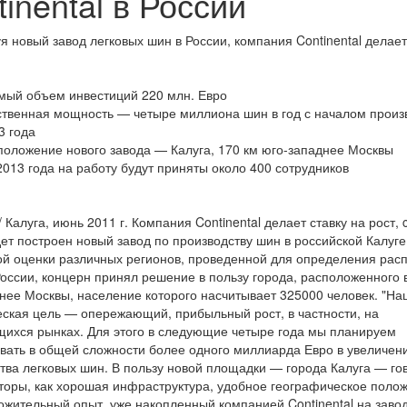
inental в России
я новый завод легковых шин в России, компания Continental делает
ый объем инвестиций 220 млн. Евро
твенная мощность — четыре миллиона шин в год с началом произв
3 года
оложение нового завода — Калуга, 170 км юго-западнее Москвы
2013 года на работу будут приняты около 400 сотрудников
 Калуга, июнь 2011 г. Компания Continental делает ставку на рост, 
ет построен новый завод по производству шин в российской Калуге
й оценки различных регионов, проведенной для определения рас
России, концерн принял решение в пользу города, расположенного 
нее Москвы, население которого насчитывает 325000 человек. "На
еская цель — опережающий, прибыльный рост, в частности, на
ихся рынках. Для этого в следующие четыре года мы планируем
вать в общей сложности более одного миллиарда Евро в увеличен
тва легковых шин. В пользу новой площадки — города Калуга — го
торы, как хорошая инфраструктура, удобное географическое полож
ожительный опыт, уже накопленный компанией Continental на заво