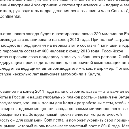
ений внутренней электроники и систем трансмиссии",- подчеркива
етцер, руководитель подразделения легковых шин и член Совета Д
ontinental.
льство нового завода будет инвестировано около 220 миллионов Ев
оизводства запланировано на конец 2013 года. При полной загрузк
 мощность предприятия на первом этапе составит 4 млн шин в год,
о персонала составит 400 человек к концу 2013 года. Российское
ство выразило свою поддержку в пользу выбранного региона. Contin
идирующим производителем шин для первичной комплектации ав
 следует за ведущими автопроизводителями, как, например, Фолькс
от уже несколько лет выпускает автомобили в Калуге.
ованное на конец 2011 года начало строительства — это важная в
оты в России и наших глобальных планов роста«,- заявил г-н Зетце
разумевает, что наши планы для Калуги разработаны с тем, чтобы 
сширить годовые мощности завода до восьми миллионов легковых
убеждению г-на Зетцера новый проект является «стратегической
остью» для компании Continental и поможет укрепить свои позици
м рынке, который вновь показывает заметный рост с 2010 года. Ме