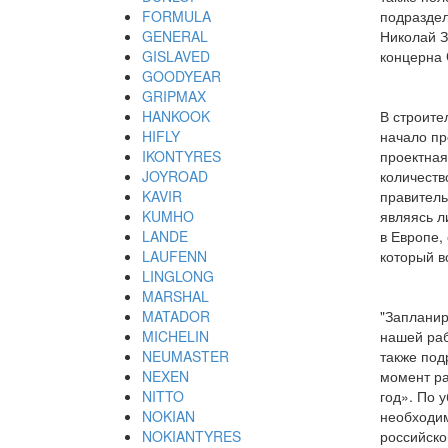
FORMULA
подраздел
GENERAL
Николай З
GISLAVED
концерна C
GOODYEAR
GRIPMAX
HANKOOK
В строите
HIFLY
начало пр
IKONTYRES
проектная
JOYROAD
количеств
KAVIR
правитель
KUMHO
являясь л
LANDE
в Европе,
LAUFENN
который в
LINGLONG
MARSHAL
MATADOR
"Запланир
MICHELIN
нашей раб
NEUMASTER
также под
NEXEN
момент ра
NITTO
год». По 
NOKIAN
необходим
NOKIANTYRES
российско