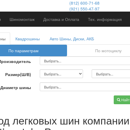
(812) 600-71-68
(921) 550-47-97
и
Шиномонтаж
Доставка и Оплата
Тех. информация
ины
Квадрошины
Авто Шины, Диски, АКБ
По параметрам
По мотоциклу
Производитель
Размер(Ш/В)
Диаметр шины
Найт
од легковых шин компании