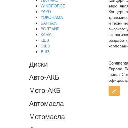
WANMAO
Концерн C
WINDFORCE
евро, явл
YAZD
Концерн п
YOKOHAMA
трансмис
БАРНАУЛ
и техниче
ВОЛТАЙР
высокого 
КАМА
экологиче
КШЗ
разработк
ОШЗ
корпораци
ЯШЗ
Диски
Continent
Европе. Б
шинах Con
Авто-АКБ
официальн
Мото-АКБ
Автомасла
Мотомасла