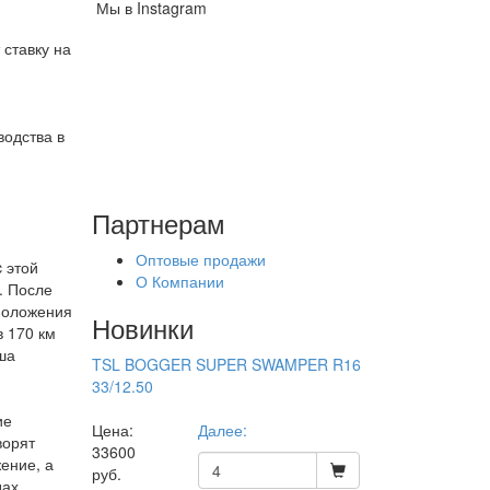
Мы в Instagram
 ставку на
одства в
Партнерам
Оптовые продажи
c этой
О Компании
. После
положения
Новинки
в 170 км
ша
TSL BOGGER SUPER SWAMPER R16
33/12.50
ие
Цена:
Далее:
ворят
33600
ение, а
руб.
дах