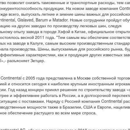
тво позволит снизить таможенные и транспортные расходы, тем с
онкурентоспособность продукции. На новом заводе компания Contin
ежде всего, выпускать летние и зимние шины важных для российско
ntinental, Gislaved, Barum и Matador. Новые сотрудники пройдут об
ацию на других заводах по производству легковых шин, следуя
ьному опыту завода в городе Хэфэй в Китае, официальное открыт
состоялось весной 2011 года. "Тем самым мы обеспечим соответст
ых на заводе в Калуге, самым высоким производственным стандар
чала производства. Шины, выпускаемые для российского рынка, бу
эффективные характеристики, как и продукция других известных за
l«,- разъясняет Зетцер.
Continental с 2005 года представлена в Москве собственной торгов
ией и относится сегодня к наиболее крупным иностранным игрока
сии. Год назад концерн принял решение по строительству завода «с
трее и эффективнее работать в России, а в долгосрочной перспект
ситуацию с поставками. Наряду с Россией компания Continental ра
зводственные мощности также в Бразилии, США и Европе, нацелив
ное обеспечение растущего во всем мире спроса.