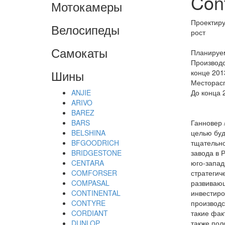
Cont
Мотокамеры
Проектиру
Велосипеды
рост
Самокаты
Планируем
Производс
Шины
конце 201
Месторасп
ANJIE
До конца 
ARIVO
BAREZ
BARS
Ганновер /
BELSHINA
целью буд
BFGOODRICH
тщательно
BRIDGESTONE
завода в 
CENTARA
юго-запад
COMFORSER
стратегич
COMPASAL
развивающ
CONTINENTAL
инвестиро
CONTYRE
производс
CORDIANT
такие фак
DUNLOP
также пол