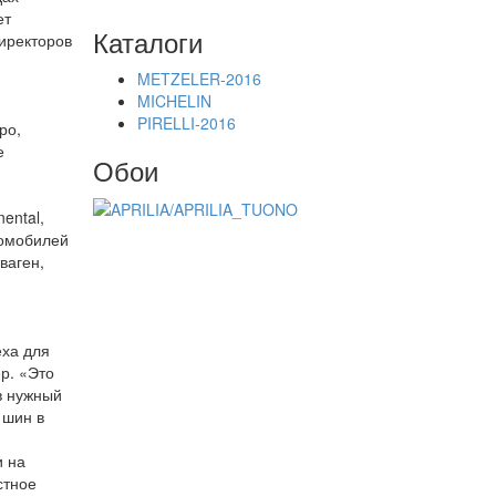
ет
Каталоги
иректоров
METZELER-2016
MICHELIN
PIRELLI-2016
ро,
е
Обои
ental,
томобилей
ваген,
еха для
р. «Это
в нужный
 шин в
и на
стное