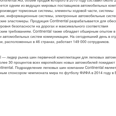
ontinental AG, объем продаж которого в 2010 году составил около 
яется одним из ведущих мировых поставщиков автомобильных комп
роизводит тормозные системы, элементы ходовой части, системы
сии, информационные системы, электронные автомобильные сист
ские эластомеры. Продукция Continental разрабатывается для обе
уровня безопасности на дорогах и максимального соответствия
ским требованиям. Continental также обладает обширным опытом в
и автомобильных систем коммуникации. На сегодняшний день в от
и, расположенных в 46 странах, работает 149 000 сотрудников.
al — лидер рынка шин первичной комплектации для легковых автом
олее 30 процентов всех европейских новых автомобилей покидают
tinental. Подразделение легковых шин компании Continental являе
ым спонсором чемпионата мира по футболу ФИФА в 2014 году в 