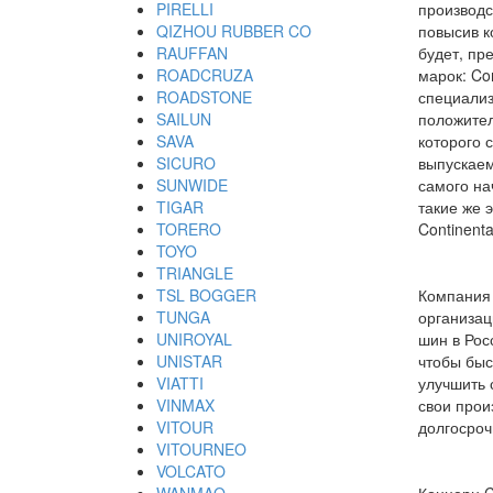
PIRELLI
производс
QIZHOU RUBBER CO
повысив к
RAUFFAN
будет, пр
ROADCRUZA
марок: Co
ROADSTONE
специализ
SAILUN
положител
SAVA
которого 
SICURO
выпускаем
SUNWIDE
самого на
TIGAR
такие же 
TORERO
Continenta
TOYO
TRIANGLE
TSL BOGGER
Компания 
TUNGA
организац
UNIROYAL
шин в Рос
UNISTAR
чтобы быс
VIATTI
улучшить 
VINMAX
свои прои
VITOUR
долгосроч
VITOURNEO
VOLCATO