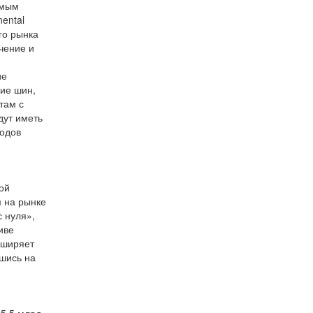
амым
ental
го рынка
учение и
ие
вие шин,
там с
дут иметь
водов
ой
м на рынке
 нуля»,
иве
сширяет
шись на