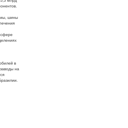
25,5 млрд
онентов.
емы, шины
спечения
 сфере
делениях
обилей в
 заводы на
тся
Бразилии.