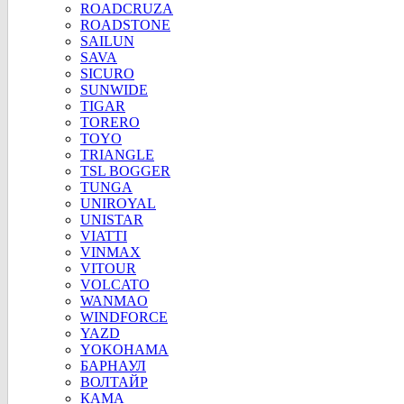
ROADCRUZA
ROADSTONE
SAILUN
SAVA
SICURO
SUNWIDE
TIGAR
TORERO
TOYO
TRIANGLE
TSL BOGGER
TUNGA
UNIROYAL
UNISTAR
VIATTI
VINMAX
VITOUR
VOLCATO
WANMAO
WINDFORCE
YAZD
YOKOHAMA
БАРНАУЛ
ВОЛТАЙР
КАМА