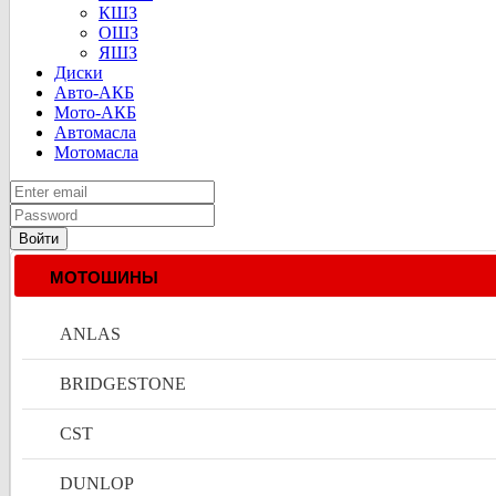
КШЗ
ОШЗ
ЯШЗ
Диски
Авто-АКБ
Мото-АКБ
Автомасла
Мотомасла
Войти
МОТОШИНЫ
ANLAS
BRIDGESTONE
CST
DUNLOP