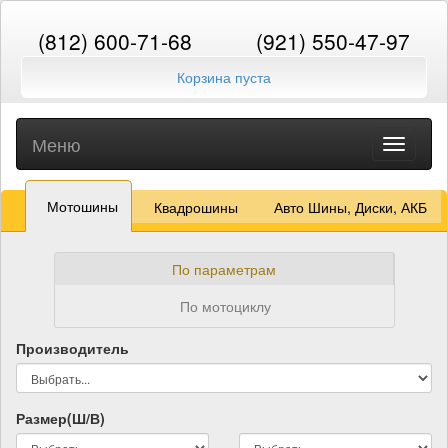
(812) 600-71-68
(921) 550-47-97
Корзина пуста
Меню
Toggle
navigati
Мотошины
Квадрошины
Авто Шины, Диски, АКБ
По параметрам
По мотоциклу
Производитель
Размер(Ш/В)