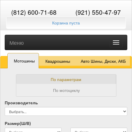
(812) 600-71-68
(921) 550-47-97
Корзина пуста
Меню
Toggle
navigati
Мотошины
Квадрошины
Авто Шины, Диски, АКБ
По параметрам
По мотоциклу
Производитель
Размер(Ш/В)