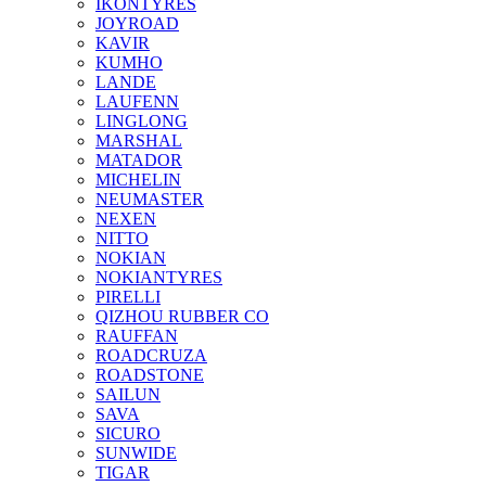
IKONTYRES
JOYROAD
KAVIR
KUMHO
LANDE
LAUFENN
LINGLONG
MARSHAL
MATADOR
MICHELIN
NEUMASTER
NEXEN
NITTO
NOKIAN
NOKIANTYRES
PIRELLI
QIZHOU RUBBER CO
RAUFFAN
ROADCRUZA
ROADSTONE
SAILUN
SAVA
SICURO
SUNWIDE
TIGAR