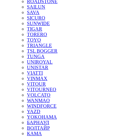
ROADSTONE
SAILUN
SAVA
SICURO
SUNWIDE
TIGAR
TORERO
TOYO
TRIANGLE
TSL BOGGER
TUNGA
UNIROYAL
UNISTAR
VIATTI
VINMAX
VITOUR
VITOURNEO
VOLCATO
WANMAO
WINDFORCE
YAZD
YOKOHAMA
БАРНАУЛ
ВОЛТАЙР
КАМА