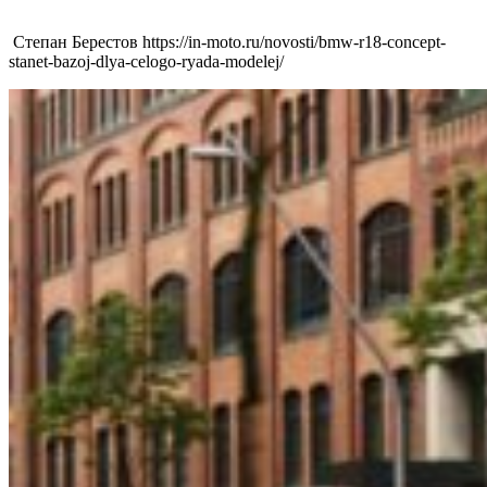
Степан Берестов https://in-moto.ru/novosti/bmw-r18-concept-
stanet-bazoj-dlya-celogo-ryada-modelej/