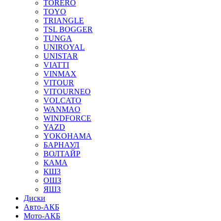
TORERO
TOYO
TRIANGLE
TSL BOGGER
TUNGA
UNIROYAL
UNISTAR
VIATTI
VINMAX
VITOUR
VITOURNEO
VOLCATO
WANMAO
WINDFORCE
YAZD
YOKOHAMA
БАРНАУЛ
ВОЛТАЙР
КАМА
КШЗ
ОШЗ
ЯШЗ
Диски
Авто-АКБ
Мото-АКБ