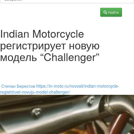
Найти
Indian Motorcycle
регистрирует новую
модель “Challenger”
Степан Берестов https://in-moto.ru/novosti/indian-motorcycle-
registriruet-novuju-model-challenger/