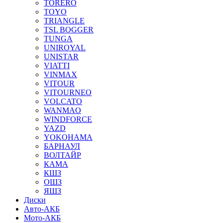
TORERO
TOYO
TRIANGLE
TSL BOGGER
TUNGA
UNIROYAL
UNISTAR
VIATTI
VINMAX
VITOUR
VITOURNEO
VOLCATO
WANMAO
WINDFORCE
YAZD
YOKOHAMA
БАРНАУЛ
ВОЛТАЙР
КАМА
КШЗ
ОШЗ
ЯШЗ
Диски
Авто-АКБ
Мото-АКБ