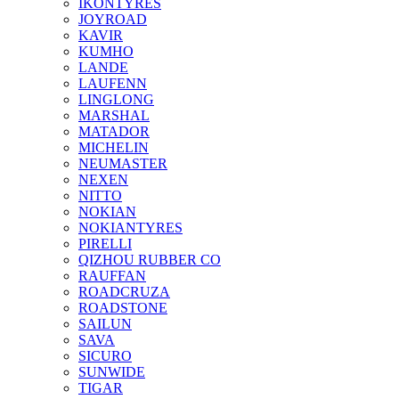
IKONTYRES
JOYROAD
KAVIR
KUMHO
LANDE
LAUFENN
LINGLONG
MARSHAL
MATADOR
MICHELIN
NEUMASTER
NEXEN
NITTO
NOKIAN
NOKIANTYRES
PIRELLI
QIZHOU RUBBER CO
RAUFFAN
ROADCRUZA
ROADSTONE
SAILUN
SAVA
SICURO
SUNWIDE
TIGAR