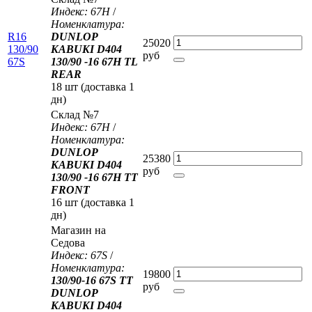
Индекс: 67H
/
Номенклатура:
R16
DUNLOP
25020
130/90
KABUKI D404
руб
67S
130/90 -16 67H TL
REAR
18 шт (доставка 1
дн)
Склад №7
Индекс: 67H
/
Номенклатура:
DUNLOP
25380
KABUKI D404
руб
130/90 -16 67H TT
FRONT
16 шт (доставка 1
дн)
Магазин на
Седова
Индекс: 67S
/
Номенклатура:
19800
130/90-16 67S TT
руб
DUNLOP
KABUKI D404