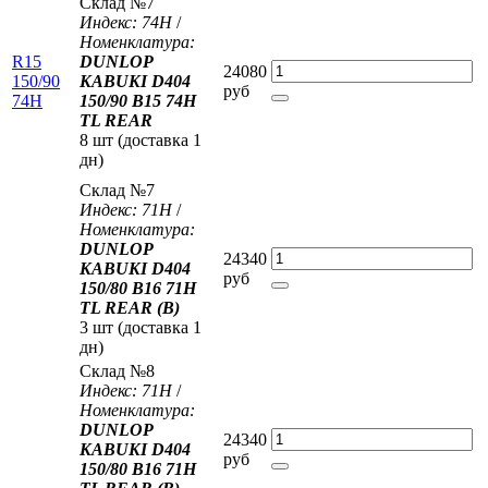
Склад №7
Индекс: 74H
/
Номенклатура:
R15
DUNLOP
24080
150/90
KABUKI D404
руб
74H
150/90 B15 74H
TL REAR
8 шт (доставка 1
дн)
Склад №7
Индекс: 71H
/
Номенклатура:
DUNLOP
24340
KABUKI D404
руб
150/80 B16 71H
TL REAR (B)
3 шт (доставка 1
дн)
Склад №8
Индекс: 71H
/
Номенклатура:
DUNLOP
24340
KABUKI D404
руб
150/80 B16 71H