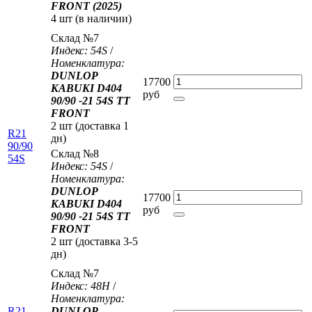
FRONT (2025)
4 шт (
в наличии
)
Склад №7
Индекс: 54S
/
Номенклатура:
DUNLOP
17700
KABUKI D404
руб
90/90 -21 54S TT
FRONT
2 шт (доставка 1
R21
дн)
90/90
Склад №8
54S
Индекс: 54S
/
Номенклатура:
DUNLOP
17700
KABUKI D404
руб
90/90 -21 54S TT
FRONT
2 шт (доставка 3-5
дн)
Склад №7
Индекс: 48H
/
Номенклатура:
R21
DUNLOP