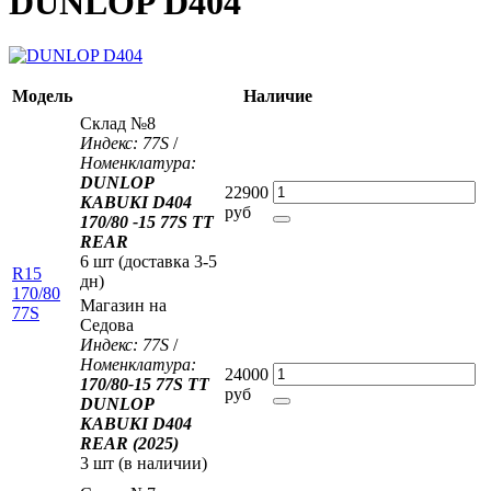
DUNLOP D404
Модель
Наличие
Склад №8
Индекс: 77S
/
Номенклатура:
DUNLOP
22900
KABUKI D404
руб
170/80 -15 77S TT
REAR
6 шт (доставка 3-5
R15
дн)
170/80
Магазин на
77S
Седова
Индекс: 77S
/
Номенклатура:
24000
170/80-15 77S TT
руб
DUNLOP
KABUKI D404
REAR (2025)
3 шт (
в наличии
)