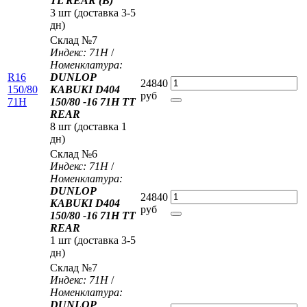
TL REAR (B)
3 шт (доставка 3-5
дн)
Склад №7
Индекс: 71H
/
Номенклатура:
R16
DUNLOP
24840
150/80
KABUKI D404
руб
71H
150/80 -16 71H TT
REAR
8 шт (доставка 1
дн)
Склад №6
Индекс: 71H
/
Номенклатура:
DUNLOP
24840
KABUKI D404
руб
150/80 -16 71H TT
REAR
1 шт (доставка 3-5
дн)
Склад №7
Индекс: 71H
/
Номенклатура:
DUNLOP